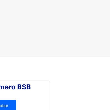
úmero BSB
obar