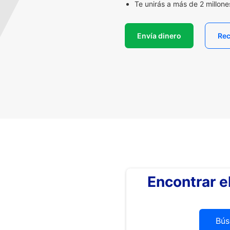
Te unirás a más de 2 millon
Envía dinero
Rec
Encontrar 
Bús