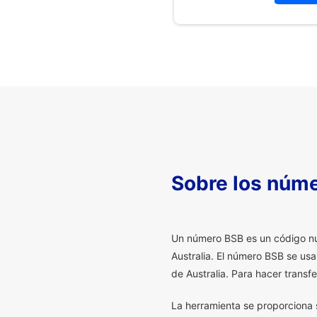
Sobre los núm
U
n número BSB es un código num
Australia. El número BSB se us
de Australia. Para hacer transf
La herramienta se proporciona s