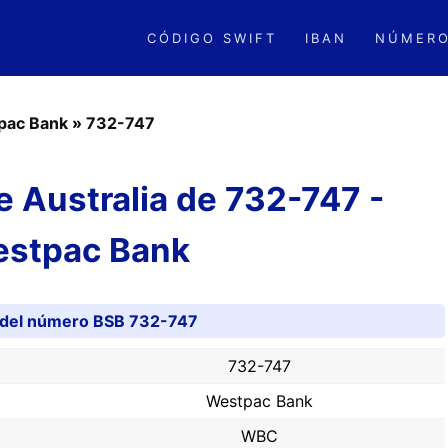
CÓDIGO SWIFT
IBAN
NÚMERO
pac Bank
»
732-747
 Australia de 732-747 -
stpac Bank
 del número BSB 732-747
732-747
Westpac Bank
WBC