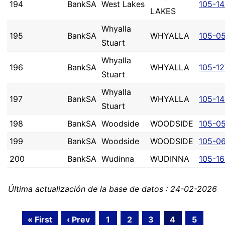
194
BankSA
West Lakes
105-1
LAKES
Whyalla
195
BankSA
WHYALLA
105-0
Stuart
Whyalla
196
BankSA
WHYALLA
105-12
Stuart
Whyalla
197
BankSA
WHYALLA
105-1
Stuart
198
BankSA
Woodside
WOODSIDE
105-0
199
BankSA
Woodside
WOODSIDE
105-0
200
BankSA
Wudinna
WUDINNA
105-1
Última actualización de la base de datos : 24-02-2026
« First
‹ Prev
1
2
3
4
5