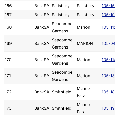
166
BankSA
Salisbury
Salisbury
105-1
167
BankSA
Salisbury
Salisbury
105-19
Seacombe
168
BankSA
Marion
105-11
Gardens
Seacombe
169
BankSA
MARION
105-0
Gardens
Seacombe
170
BankSA
Marion
105-11
Gardens
Seacombe
171
BankSA
Marion
105-13
Gardens
Munno
172
BankSA
Smithfield
105-1
Para
Munno
173
BankSA
Smithfield
105-1
Para