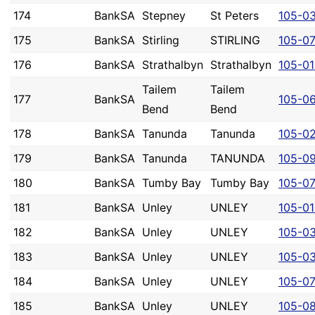
174
BankSA
Stepney
St Peters
105-0
175
BankSA
Stirling
STIRLING
105-0
176
BankSA
Strathalbyn
Strathalbyn
105-0
Tailem
Tailem
177
BankSA
105-0
Bend
Bend
178
BankSA
Tanunda
Tanunda
105-0
179
BankSA
Tanunda
TANUNDA
105-0
180
BankSA
Tumby Bay
Tumby Bay
105-0
181
BankSA
Unley
UNLEY
105-01
182
BankSA
Unley
UNLEY
105-0
183
BankSA
Unley
UNLEY
105-0
184
BankSA
Unley
UNLEY
105-0
185
BankSA
Unley
UNLEY
105-0