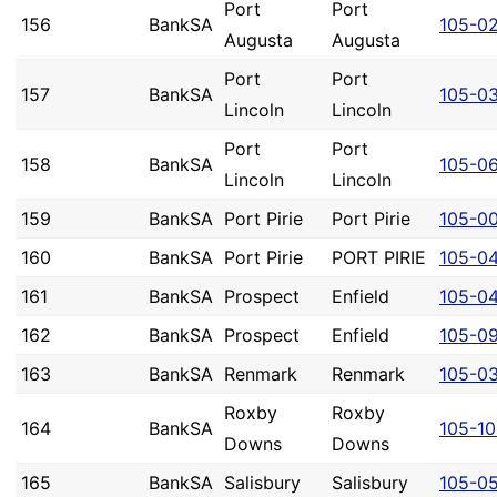
Port
Port
156
BankSA
105-0
Augusta
Augusta
Port
Port
157
BankSA
105-0
Lincoln
Lincoln
Port
Port
158
BankSA
105-0
Lincoln
Lincoln
159
BankSA
Port Pirie
Port Pirie
105-0
160
BankSA
Port Pirie
PORT PIRIE
105-0
161
BankSA
Prospect
Enfield
105-0
162
BankSA
Prospect
Enfield
105-0
163
BankSA
Renmark
Renmark
105-0
Roxby
Roxby
164
BankSA
105-1
Downs
Downs
165
BankSA
Salisbury
Salisbury
105-0