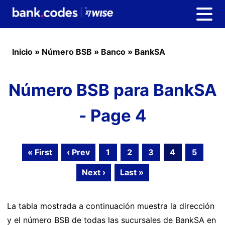
Inicio
»
Número BSB
»
Banco
»
BankSA
Número BSB para BankSA
- Page 4
« First
‹ Prev
1
2
3
4
5
Next ›
Last »
La tabla mostrada a continuación muestra la dirección
y el número BSB de todas las sucursales de BankSA en