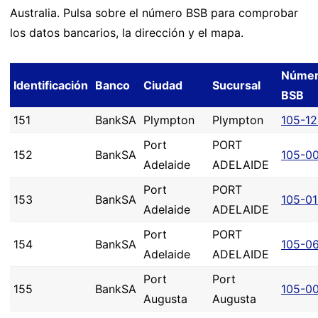
Australia. Pulsa sobre el número BSB para comprobar
los datos bancarios, la dirección y el mapa.
Núme
Identificación
Banco
Ciudad
Sucursal
BSB
151
BankSA
Plympton
Plympton
105-1
Port
PORT
152
BankSA
105-0
Adelaide
ADELAIDE
Port
PORT
153
BankSA
105-0
Adelaide
ADELAIDE
Port
PORT
154
BankSA
105-0
Adelaide
ADELAIDE
Port
Port
155
BankSA
105-0
Augusta
Augusta