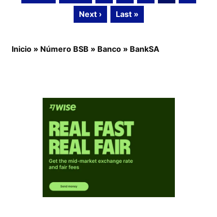
Next ›
Last »
Inicio
»
Número BSB
»
Banco
»
BankSA