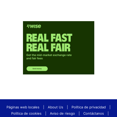
Páginas web locales
|
About Us
|
Política de privacidad
|
Política de cookies
|
Aviso de riesgo
|
Contáctanos
|