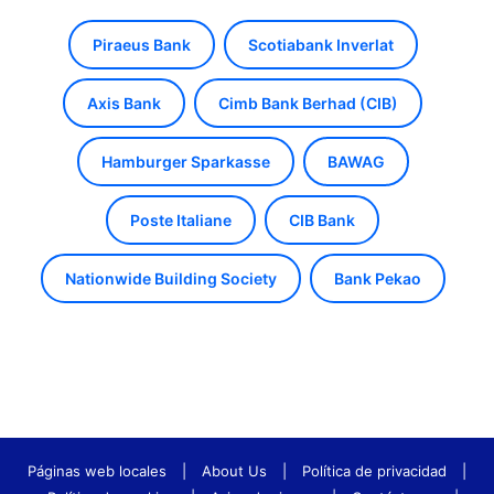
Piraeus Bank
Scotiabank Inverlat
Axis Bank
Cimb Bank Berhad (CIB)
Hamburger Sparkasse
BAWAG
Poste Italiane
CIB Bank
Nationwide Building Society
Bank Pekao
Páginas web locales
|
About Us
|
Política de privacidad
|