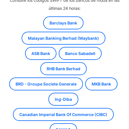
Consulte los códigos SWIFT de los bancos de moda en las
últimas 24 horas:
Barclays Bank
Malayan Banking Berhad (Maybank)
ASB Bank
Banco Sabadell
RHB Bank Berhad
BRD - Groupe Societe Generale
MKB Bank
Ing-Diba
Canadian Imperial Bank Of Commerce (CIBC)