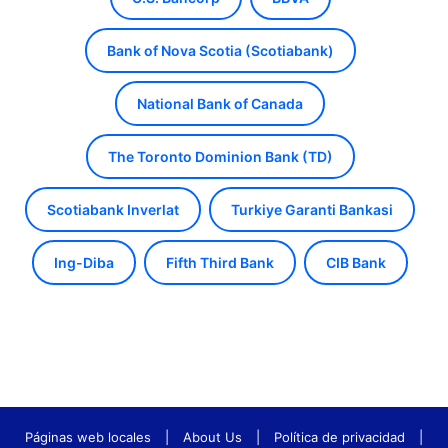
Bank of Nova Scotia (Scotiabank)
National Bank of Canada
The Toronto Dominion Bank (TD)
Scotiabank Inverlat
Turkiye Garanti Bankasi
Ing-Diba
Fifth Third Bank
CIB Bank
Páginas web locales
|
About Us
|
Política de privacidad
|