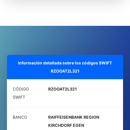
Información detallada sobre los códigos SWIFT
RZOOAT2L321
CÓDIGO
RZOOAT2L321
SWIFT
BANCO
RAIFFEISENBANK REGION
KIRCHDORF EGEN