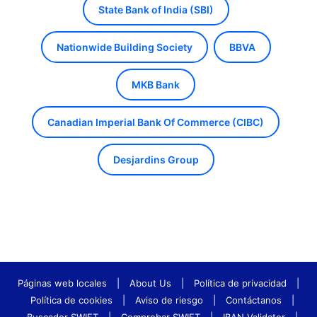
State Bank of India (SBI)
Nationwide Building Society
BBVA
MKB Bank
Canadian Imperial Bank Of Commerce (CIBC)
Desjardins Group
Páginas web locales
|
About Us
|
Política de privacidad
|
Política de cookies
|
Aviso de riesgo
|
Contáctanos
|