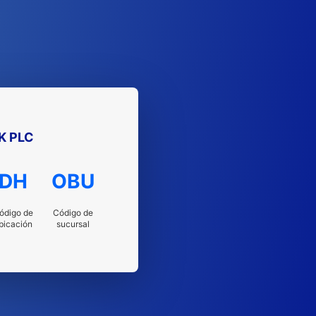
K PLC
DH
OBU
ódigo de
Código de
bicación
sucursal