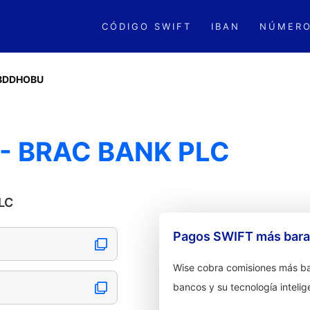
CÓDIGO SWIFT
IBAN
NÚMERO
BDDHOBU
- BRAC BANK PLC
LC
Pagos SWIFT más barat
Wise cobra comisiones más ba
bancos y su tecnología intelig