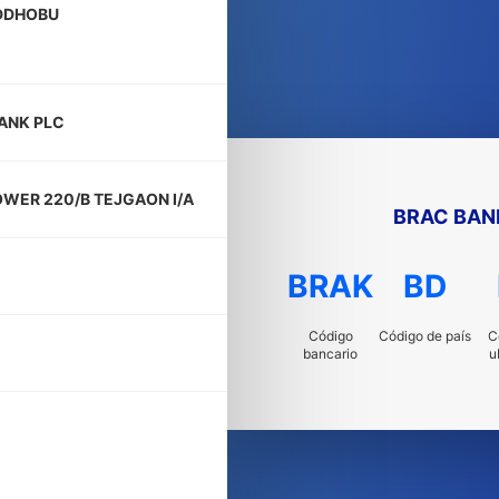
DDHOBU
ANK PLC
OWER 220/B TEJGAON I/A
BRAC BAN
BRAK
BD
Código
Código de país
C
bancario
u