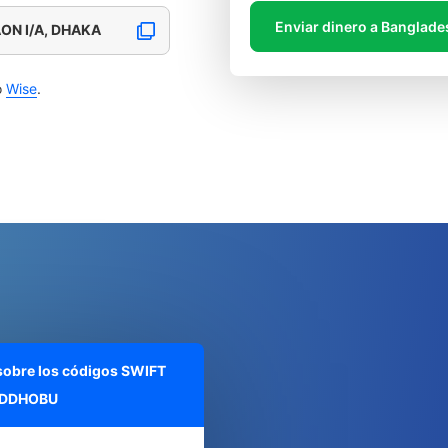
Enviar dinero a Banglade
ON I/A, DHAKA
o
Wise
.
 sobre los códigos SWIFT
DDHOBU