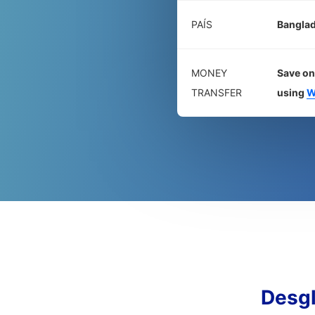
PAÍS
Bangla
MONEY
Save on
TRANSFER
using
W
Desg