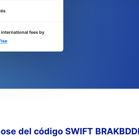
dés
 international fees by
ise
lose del código SWIFT BRAKBD