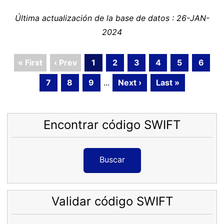
Última actualización de la base de datos : 26-JAN-
2024
« First
‹ Prev
1
2
3
4
5
6
7
8
9
...
Next ›
Last »
Encontrar código SWIFT
Buscar
Validar código SWIFT