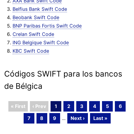
AXA Bank Swift Code
Belfius Bank Swift Code
Beobank Swift Code
BNP Paribas Fortis Swift Code
Crelan Swift Code
ING Belgique Swift Code
KBC Swift Code
Códigos SWIFT para los bancos
de Bélgica
« First
‹ Prev
1
2
3
4
5
6
7
8
9
...
Next ›
Last »