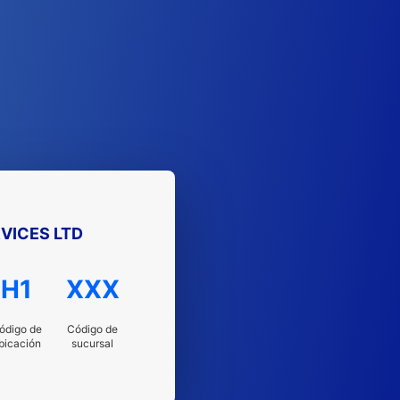
VICES LTD
H1
XXX
ódigo de
Código de
bicación
sucursal