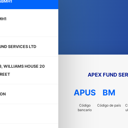
SBMH1
MH1
UND SERVICES LTD
3, WILLIAMS HOUSE 20
APEX FUND SER
TREET
APUS
BM
TON
Código
Código de país
C
bancario
u