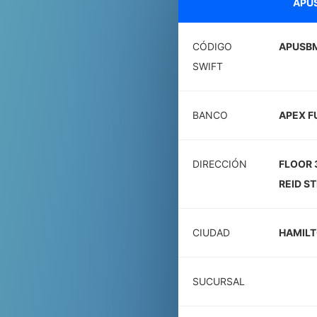
APU
CÓDIGO
APUSB
SWIFT
BANCO
APEX F
DIRECCIÓN
FLOOR 
REID S
CIUDAD
HAMIL
SUCURSAL