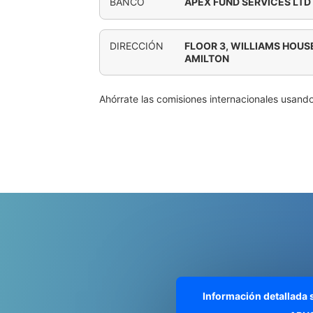
BANCO
APEX FUND SERVICES LTD
DIRECCIÓN
FLOOR 3, WILLIAMS HOUSE
AMILTON
Ahórrate las comisiones internacionales usand
Información detallada