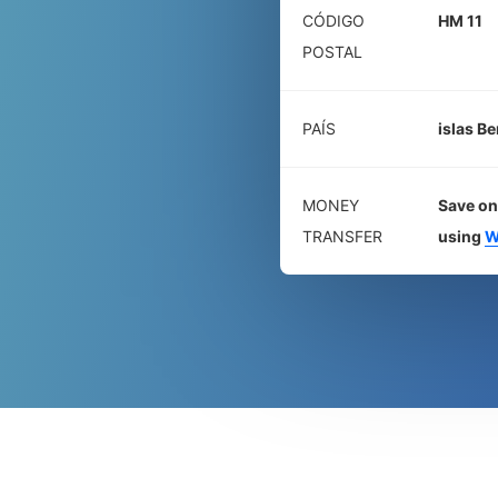
CÓDIGO
HM 11
POSTAL
PAÍS
islas B
MONEY
Save on
TRANSFER
using
W