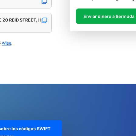
Enviar dinero a Bermuda
 20 REID STREET, H
o
Wise
.
 sobre los códigos SWIFT