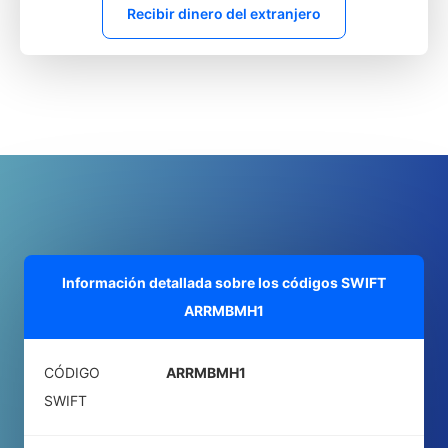
Recibir dinero del extranjero
Información detallada sobre los códigos SWIFT
ARRMBMH1
CÓDIGO
ARRMBMH1
SWIFT