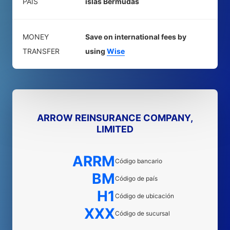
PAÍS
islas Bermudas
MONEY
Save on international fees by
TRANSFER
using
Wise
ARROW REINSURANCE COMPANY,
LIMITED
ARRM
Código bancario
BM
Código de país
H1
Código de ubicación
XXX
Código de sucursal