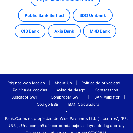
Public Bank Berhad
BDO Unibank
CIB Bank
Axis Bank
MKB Bank
Páginas web locales
|
About Us
|
Política de privacidad
|
Política de cookies
|
Aviso de riesgo
|
Contáctanos
|
Buscador SWIFT
|
Comprobar SWIFT
|
IBAN Validator
|
Codigo BSB
|
IBAN Calculadora
•
Bank.Codes es propiedad de Wise Payments Ltd. ("nosotros", "EE.
UU."), Una compañía incorporada bajo las leyes de Inglaterra y
Gales con el número de empresa 07209813.