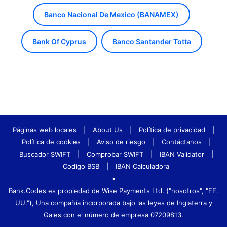
Banco Nacional De Mexico (BANAMEX)
Bank Of Cyprus
Banco Santander Totta
Páginas web locales
|
About Us
|
Política de privacidad
|
Política de cookies
|
Aviso de riesgo
|
Contáctanos
|
Buscador SWIFT
|
Comprobar SWIFT
|
IBAN Validator
|
Codigo BSB
|
IBAN Calculadora
•
Bank.Codes es propiedad de Wise Payments Ltd. ("nosotros", "EE.
UU."), Una compañía incorporada bajo las leyes de Inglaterra y
Gales con el número de empresa 07209813.