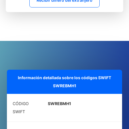
Recibir dinero del extranjero
Información detallada sobre los códigos SWIFT
SWREBMH1
CÓDIGO
SWREBMH1
SWIFT