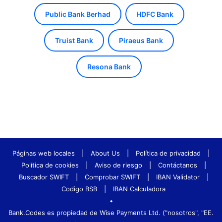
Public Bank Berhad
HDFC Bank
Truist Bank
Piraeus Bank
Resona Bank
Páginas web locales
|
About Us
|
Política de privacidad
|
Política de cookies
|
Aviso de riesgo
|
Contáctanos
|
Buscador SWIFT
|
Comprobar SWIFT
|
IBAN Validator
|
Codigo BSB
|
IBAN Calculadora
•
Bank.Codes es propiedad de Wise Payments Ltd. ("nosotros", "EE.