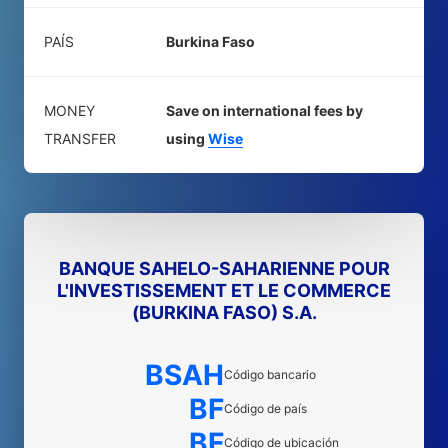
PAÍS
Burkina Faso
MONEY
Save on international fees by
TRANSFER
using
Wise
BANQUE SAHELO-SAHARIENNE POUR
L'INVESTISSEMENT ET LE COMMERCE
(BURKINA FASO) S.A.
BSAH
Código bancario
BF
Código de país
BF
Código de ubicación