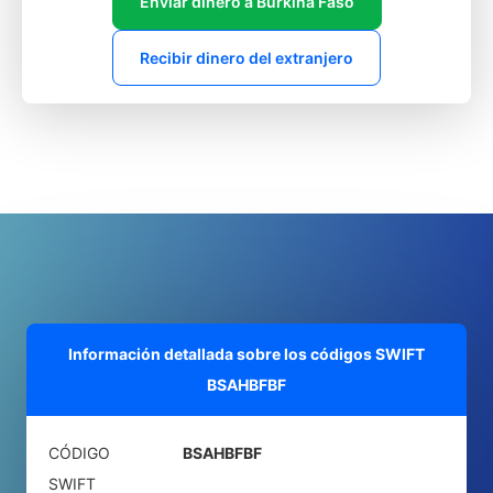
Enviar dinero a Burkina Faso
Recibir dinero del extranjero
Información detallada sobre los códigos SWIFT
BSAHBFBF
CÓDIGO
BSAHBFBF
SWIFT