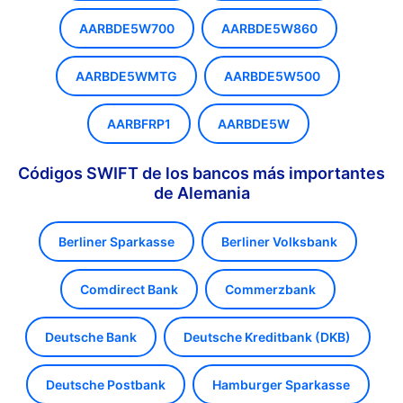
AARBDE5W700
AARBDE5W860
AARBDE5WMTG
AARBDE5W500
AARBFRP1
AARBDE5W
Códigos SWIFT de los bancos más importantes
de Alemania
Berliner Sparkasse
Berliner Volksbank
Comdirect Bank
Commerzbank
Deutsche Bank
Deutsche Kreditbank (DKB)
Deutsche Postbank
Hamburger Sparkasse