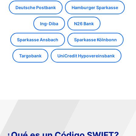
Deutsche Postbank
Hamburger Sparkasse
Ing-Diba
N26 Bank
Sparkasse Ansbach
Sparkasse Kölnbonn
Targobank
UniCredit Hypovereinsbank
¿Qué es un Código SWIFT?