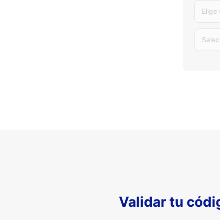
Elige
Selec
Validar tu cód