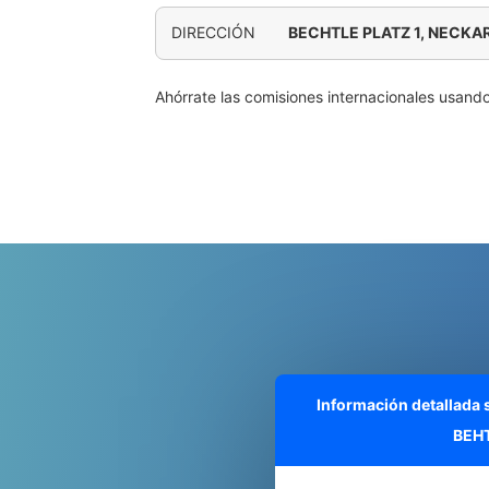
DIRECCIÓN
BECHTLE PLATZ 1, NECK
Ahórrate las comisiones internacionales usand
Información detallada
BEH