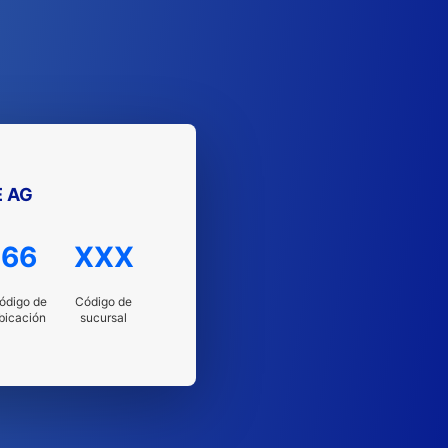
 AG
66
XXX
ódigo de
Código de
bicación
sucursal