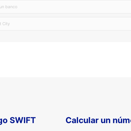
 un banco
t City
igo SWIFT
Calcular un núm