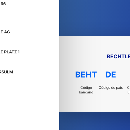
E66
E AG
E PLATZ 1
BECHTLE
RSULM
BEHT
DE
Código
Código de país
C
bancario
u