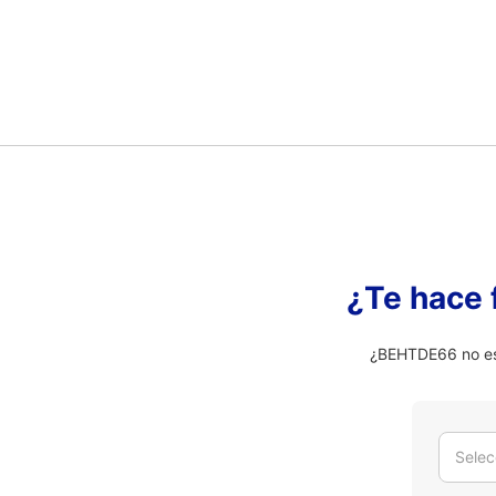
¿Te hace 
¿BEHTDE66 no es 
Selec