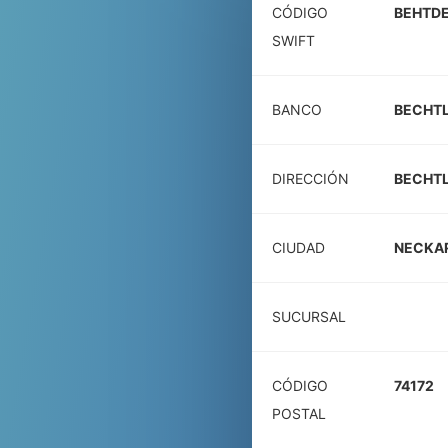
CÓDIGO
BEHTD
SWIFT
BANCO
BECHTL
DIRECCIÓN
BECHTL
CIUDAD
NECKA
SUCURSAL
CÓDIGO
74172
POSTAL