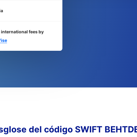
ia
 international fees by
ise
sglose del código SWIFT BEHTD