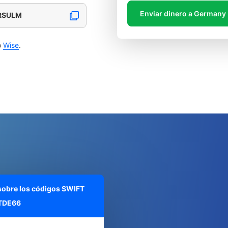
Enviar dinero a Germany
ARSULM
o
Wise
.
 sobre los códigos SWIFT
TDE66