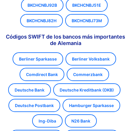
BKCHCNBJ92B
BKCHCNBJ51E
BKCHCNBJ82H
BKCHCNBJ73M
Códigos SWIFT de los bancos más importantes
de Alemania
Berliner Sparkasse
Berliner Volksbank
Comdirect Bank
Commerzbank
Deutsche Bank
Deutsche Kreditbank (DKB)
Deutsche Postbank
Hamburger Sparkasse
Ing-Diba
N26 Bank