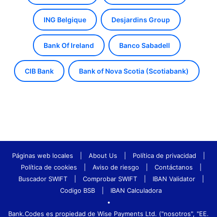
ING Belgique
Desjardins Group
Bank Of Ireland
Banco Sabadell
CIB Bank
Bank of Nova Scotia (Scotiabank)
Páginas web locales
|
About Us
|
Política de privacidad
|
Política de cookies
|
Aviso de riesgo
|
Contáctanos
|
Buscador SWIFT
|
Comprobar SWIFT
|
IBAN Validator
|
Codigo BSB
|
IBAN Calculadora
•
Bank.Codes es propiedad de Wise Payments Ltd. ("nosotros", "EE.