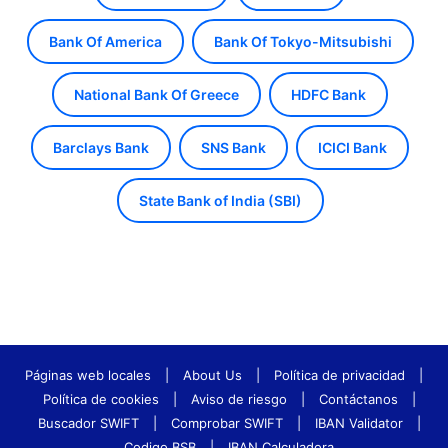
Bank Of America
Bank Of Tokyo-Mitsubishi
National Bank Of Greece
HDFC Bank
Barclays Bank
SNS Bank
ICICI Bank
State Bank of India (SBI)
Páginas web locales
|
About Us
|
Política de privacidad
|
Política de cookies
|
Aviso de riesgo
|
Contáctanos
|
Buscador SWIFT
|
Comprobar SWIFT
|
IBAN Validator
|
Codigo BSB
|
IBAN Calculadora