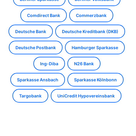
Comdirect Bank
Commerzbank
Deutsche Bank
Deutsche Kreditbank (DKB)
Deutsche Postbank
Hamburger Sparkasse
Ing-Diba
N26 Bank
Sparkasse Ansbach
Sparkasse Kölnbonn
Targobank
UniCredit Hypovereinsbank