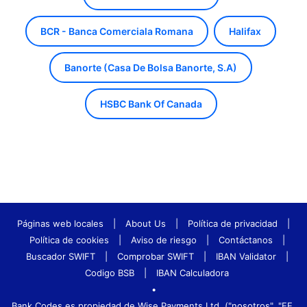
BCR - Banca Comerciala Romana
Halifax
Banorte (Casa De Bolsa Banorte, S.A)
HSBC Bank Of Canada
Páginas web locales
|
About Us
|
Política de privacidad
|
Política de cookies
|
Aviso de riesgo
|
Contáctanos
|
Buscador SWIFT
|
Comprobar SWIFT
|
IBAN Validator
|
Codigo BSB
|
IBAN Calculadora
•
Bank.Codes es propiedad de Wise Payments Ltd. ("nosotros", "EE.