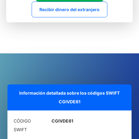
Recibir dinero del extranjero
Información detallada sobre los códigos SWIFT
CGIVDE61
CÓDIGO
CGIVDE61
SWIFT