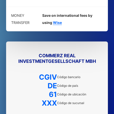
MONEY
Save on international fees by
TRANSFER
using
Wise
COMMERZ REAL
INVESTMENTGESELLSCHAFT MBH
CGIV
Código bancario
DE
Código de país
61
Código de ubicación
XXX
Código de sucursal