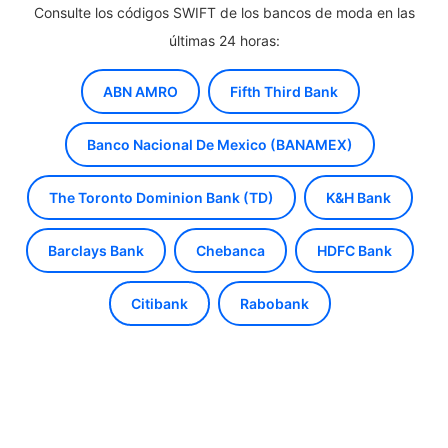
Consulte los códigos SWIFT de los bancos de moda en las
últimas 24 horas:
ABN AMRO
Fifth Third Bank
Banco Nacional De Mexico (BANAMEX)
The Toronto Dominion Bank (TD)
K&H Bank
Barclays Bank
Chebanca
HDFC Bank
Citibank
Rabobank