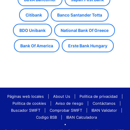
Citibank
Banco Santander Totta
BDO Unibank
National Bank Of Greece
Bank Of America
Erste Bank Hungary
Páginas web locales
|
About Us
|
Política de privacidad
|
Política de cookies
|
Aviso de riesgo
|
Contáctanos
|
Buscador SWIFT
|
Comprobar SWIFT
|
IBAN Validator
|
Codigo BSB
|
IBAN Calculadora
•