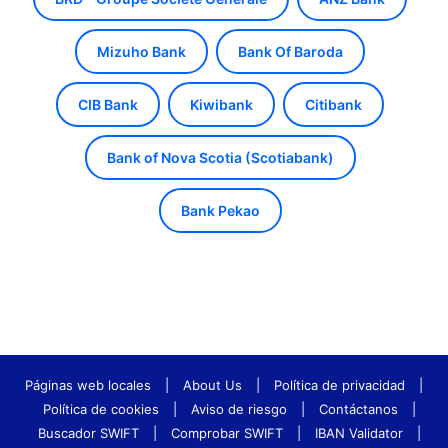
Mizuho Bank
Bank Of Baroda
CIB Bank
Kiwibank
Citibank
Bank of Nova Scotia (Scotiabank)
Bank Pekao
Páginas web locales
|
About Us
|
Política de privacidad
|
Política de cookies
|
Aviso de riesgo
|
Contáctanos
|
Buscador SWIFT
|
Comprobar SWIFT
|
IBAN Validator
|