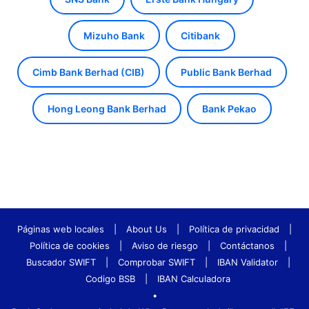
Mizuho Bank
Citibank
Cimb Bank Berhad (CIB)
Public Bank Berhad
Hong Leong Bank Berhad
Bank Pekao
Páginas web locales
|
About Us
|
Política de privacidad
|
Política de cookies
|
Aviso de riesgo
|
Contáctanos
|
Buscador SWIFT
|
Comprobar SWIFT
|
IBAN Validator
|
Codigo BSB
|
IBAN Calculadora
•