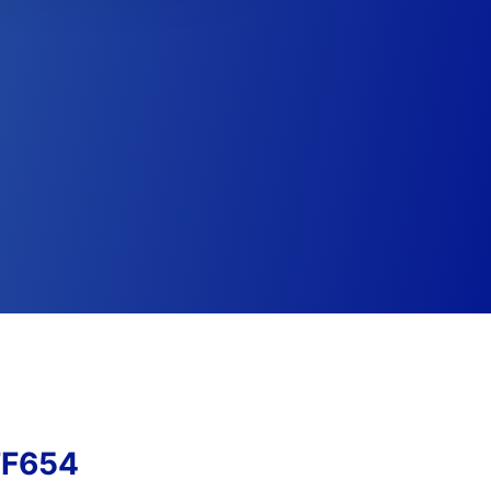
FF654