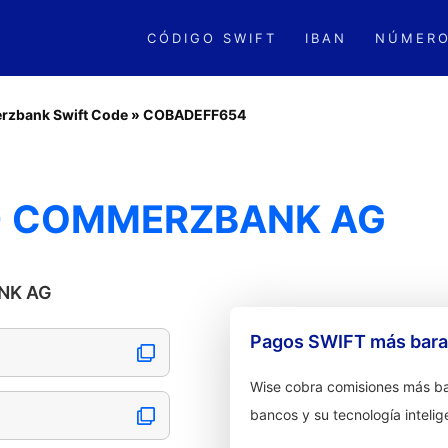
CÓDIGO SWIFT
IBAN
NÚMERO
zbank Swift Code
»
COBADEFF654
- COMMERZBANK AG
ANK AG
Pagos SWIFT más barat
Wise cobra comisiones más ba
bancos y su tecnología intelig