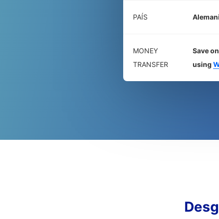
PAÍS
Aleman
MONEY
Save on
TRANSFER
using
W
Desg