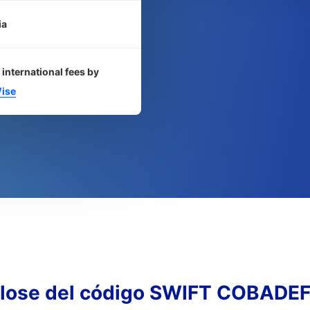
ia
 international fees by
ise
lose del código SWIFT COBADE