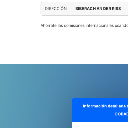
DIRECCIÓN
BIBERACH AN DER RISS
Ahórrate las comisiones internacionales usand
Información detallada
COBAD