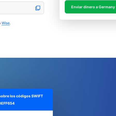
Enviar dinero a Germany
o
Wise
.
 sobre los códigos SWIFT
EFF654