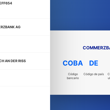
EFF654
RZBANK AG
COMMERZB
CH AN DER RISS
COBA
DE
Código
Código de país
C
bancario
u