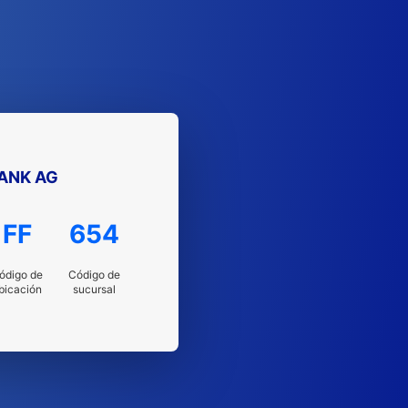
ANK AG
FF
654
ódigo de
Código de
bicación
sucursal