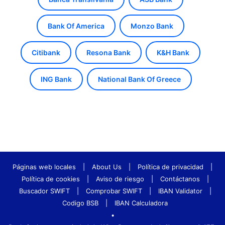
Bank Of America
Monzo Bank
Citibank
Resona Bank
K&H Bank
ING Bank
National Bank Of Greece
Páginas web locales
|
About Us
|
Política de privacidad
|
Política de cookies
|
Aviso de riesgo
|
Contáctanos
|
Buscador SWIFT
|
Comprobar SWIFT
|
IBAN Validator
|
Codigo BSB
|
IBAN Calculadora
•