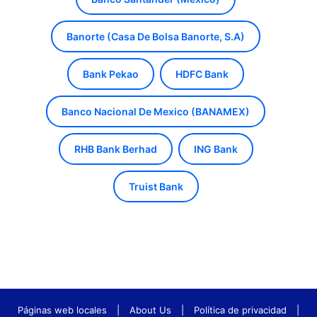
Banorte (Casa De Bolsa Banorte, S.A)
Bank Pekao
HDFC Bank
Banco Nacional De Mexico (BANAMEX)
RHB Bank Berhad
ING Bank
Truist Bank
Páginas web locales
|
About Us
|
Política de privacidad
|