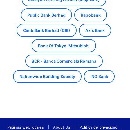
Public Bank Berhad
Rabobank
Cimb Bank Berhad (CIB)
Axis Bank
Bank Of Tokyo-Mitsubishi
BCR - Banca Comerciala Romana
Nationwide Building Society
ING Bank
Páginas web locales
|
About Us
|
Política de privacidad
|