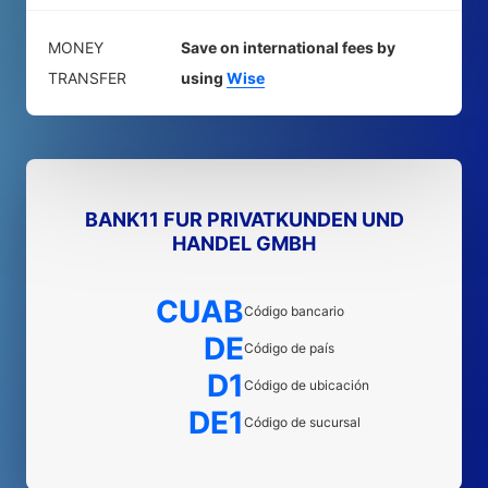
MONEY
Save on international fees by
TRANSFER
using
Wise
BANK11 FUR PRIVATKUNDEN UND
HANDEL GMBH
CUAB
Código bancario
DE
Código de país
D1
Código de ubicación
DE1
Código de sucursal