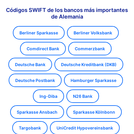
Códigos SWIFT de los bancos más importantes
de Alemania
Berliner Sparkasse
Berliner Volksbank
Comdirect Bank
Commerzbank
Deutsche Bank
Deutsche Kreditbank (DKB)
Deutsche Postbank
Hamburger Sparkasse
Ing-Diba
N26 Bank
Sparkasse Ansbach
Sparkasse Kölnbonn
Targobank
UniCredit Hypovereinsbank