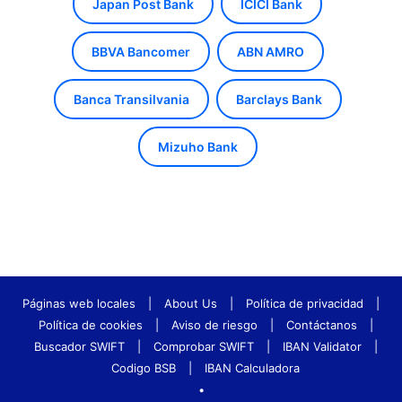
Japan Post Bank
ICICI Bank
BBVA Bancomer
ABN AMRO
Banca Transilvania
Barclays Bank
Mizuho Bank
Páginas web locales
|
About Us
|
Política de privacidad
|
Política de cookies
|
Aviso de riesgo
|
Contáctanos
|
Buscador SWIFT
|
Comprobar SWIFT
|
IBAN Validator
|
Codigo BSB
|
IBAN Calculadora
•