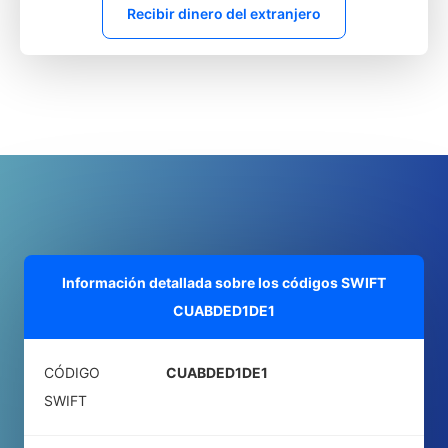
Recibir dinero del extranjero
Información detallada sobre los códigos SWIFT
CUABDED1DE1
CÓDIGO
CUABDED1DE1
SWIFT