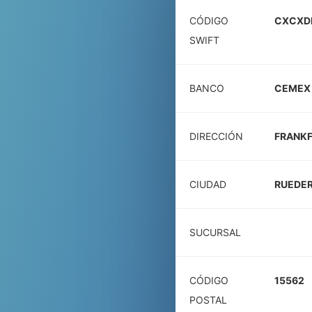
CÓDIGO
CXCXD
SWIFT
BANCO
CEMEX
DIRECCIÓN
FRANK
CIUDAD
RUEDER
SUCURSAL
CÓDIGO
15562
POSTAL