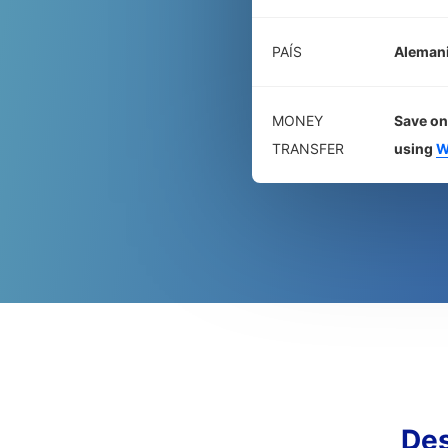
PAÍS
Aleman
MONEY
Save on
TRANSFER
using
W
De