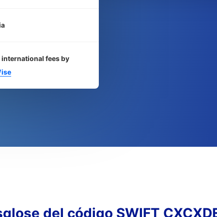
ia
 international fees by
ise
sglose del código SWIFT CXCXD