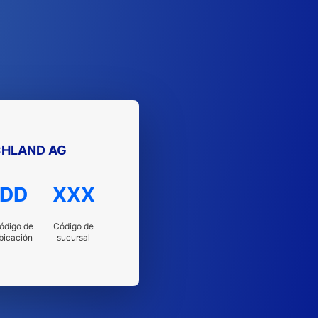
HLAND AG
DD
XXX
ódigo de
Código de
bicación
sucursal