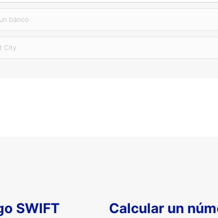
 un banco
t City
igo SWIFT
Calcular un núm