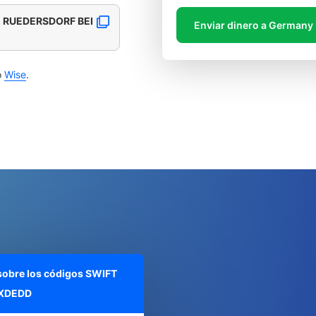
 RUEDERSDORF BEI
Enviar dinero a Germany
o
Wise
.
 sobre los códigos SWIFT
XDEDD