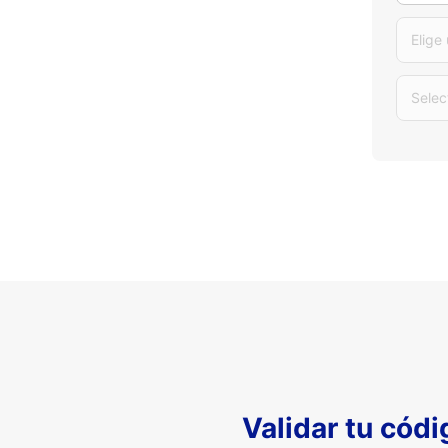
Elige
Selec
Validar tu cód