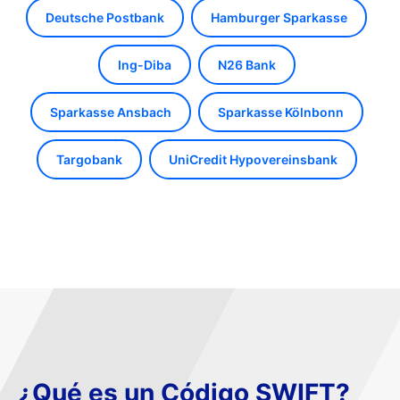
Deutsche Postbank
Hamburger Sparkasse
Ing-Diba
N26 Bank
Sparkasse Ansbach
Sparkasse Kölnbonn
Targobank
UniCredit Hypovereinsbank
¿Qué es un Código SWIFT?