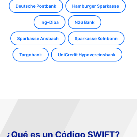
Deutsche Postbank
Hamburger Sparkasse
Ing-Diba
N26 Bank
Sparkasse Ansbach
Sparkasse Kölnbonn
Targobank
UniCredit Hypovereinsbank
¿Qué es un Código SWIFT?