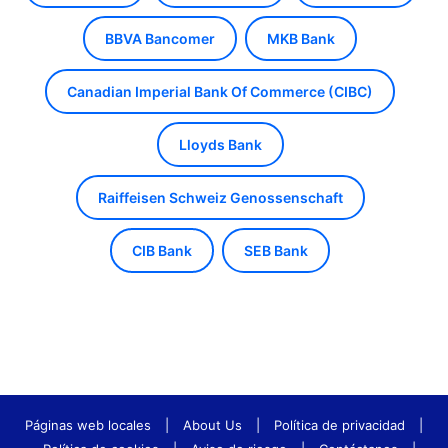
BBVA Bancomer
MKB Bank
Canadian Imperial Bank Of Commerce (CIBC)
Lloyds Bank
Raiffeisen Schweiz Genossenschaft
CIB Bank
SEB Bank
Páginas web locales
|
About Us
|
Política de privacidad
|