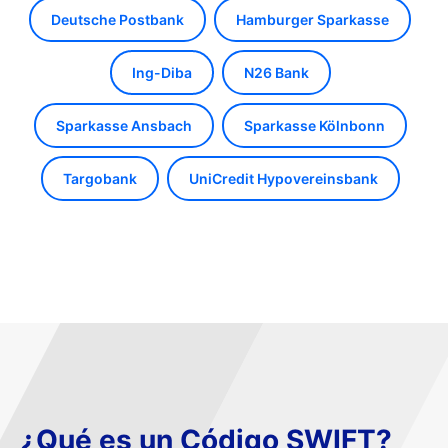
Deutsche Postbank
Hamburger Sparkasse
Ing-Diba
N26 Bank
Sparkasse Ansbach
Sparkasse Kölnbonn
Targobank
UniCredit Hypovereinsbank
¿Qué es un Código SWIFT?