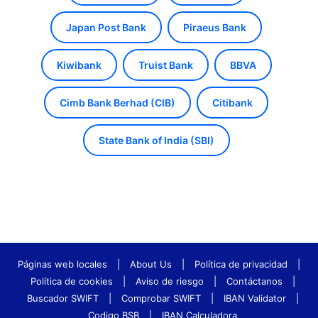
Japan Post Bank
Piraeus Bank
Kiwibank
Truist Bank
BBVA
Cimb Bank Berhad (CIB)
Citibank
State Bank of India (SBI)
Páginas web locales
|
About Us
|
Política de privacidad
|
Política de cookies
|
Aviso de riesgo
|
Contáctanos
|
Buscador SWIFT
|
Comprobar SWIFT
|
IBAN Validator
|
Codigo BSB
|
IBAN Calculadora