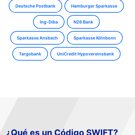
Deutsche Postbank
Hamburger Sparkasse
Ing-Diba
N26 Bank
Sparkasse Ansbach
Sparkasse Kölnbonn
Targobank
UniCredit Hypovereinsbank
¿Qué es un Código SWIFT?