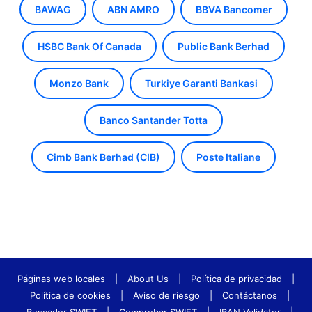
BAWAG
ABN AMRO
BBVA Bancomer
HSBC Bank Of Canada
Public Bank Berhad
Monzo Bank
Turkiye Garanti Bankasi
Banco Santander Totta
Cimb Bank Berhad (CIB)
Poste Italiane
Páginas web locales
|
About Us
|
Política de privacidad
|
Política de cookies
|
Aviso de riesgo
|
Contáctanos
|