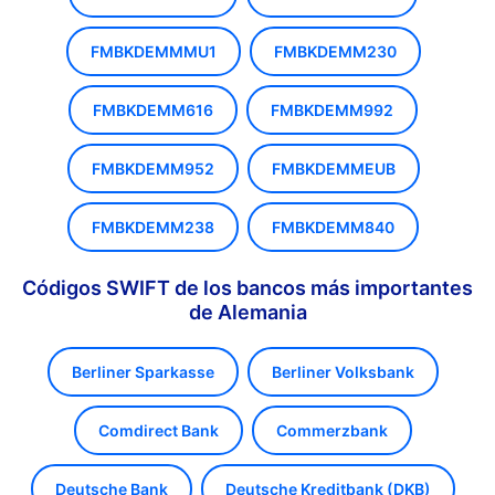
FMBKDEMMMU1
FMBKDEMM230
FMBKDEMM616
FMBKDEMM992
FMBKDEMM952
FMBKDEMMEUB
FMBKDEMM238
FMBKDEMM840
Códigos SWIFT de los bancos más importantes
de Alemania
Berliner Sparkasse
Berliner Volksbank
Comdirect Bank
Commerzbank
Deutsche Bank
Deutsche Kreditbank (DKB)