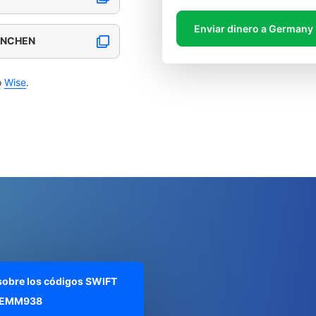
Enviar dinero a Germany
ENCHEN
o
Wise
.
 sobre los códigos SWIFT
EMM938