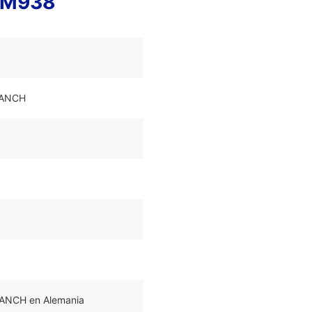
MM938
RANCH
RANCH en Alemania