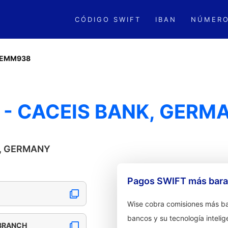
CÓDIGO SWIFT
IBAN
NÚMERO
EMM938
- CACEIS BANK, GERM
NK, GERMANY
Pagos SWIFT más barat
Wise cobra comisiones más ba
bancos y su tecnología intelig
 BRANCH