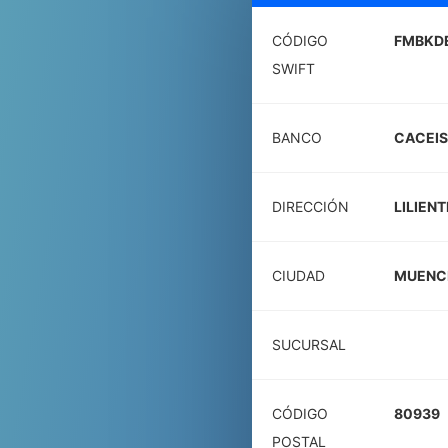
CÓDIGO
FMBKD
SWIFT
BANCO
CACEIS
DIRECCIÓN
LILIEN
CIUDAD
MUENC
SUCURSAL
CÓDIGO
80939
POSTAL