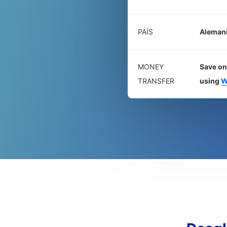
PAÍS
Aleman
MONEY
Save on
TRANSFER
using
W