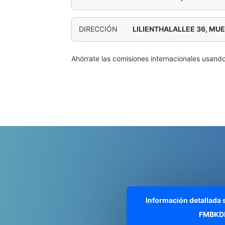
DIRECCIÓN
LILIENTHALALLEE 36, MU
Ahórrate las comisiones internacionales usand
Información detallada
FMBKD