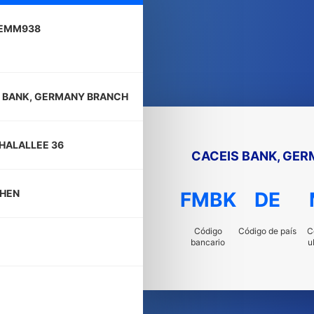
EMM938
 BANK, GERMANY BRANCH
THALALLEE 36
CACEIS BANK, GE
HEN
FMBK
DE
Código
Código de país
C
bancario
u