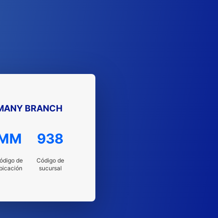
RMANY BRANCH
MM
938
ódigo de
Código de
bicación
sucursal