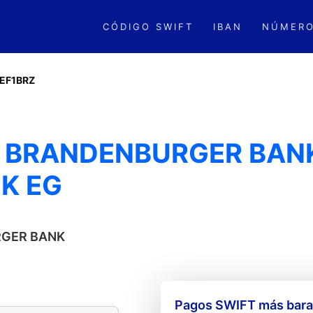
CÓDIGO SWIFT
IBAN
NÚMERO
EF1BRZ
- BRANDENBURGER BAN
NK EG
URGER BANK
Pagos SWIFT más barat