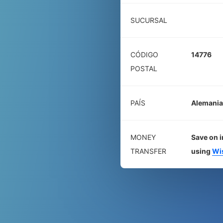
SUCURSAL
CÓDIGO
14776
POSTAL
PAÍS
Alemania
MONEY
Save on i
TRANSFER
using
Wi