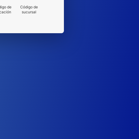
igo de
Código de
cación
sucursal