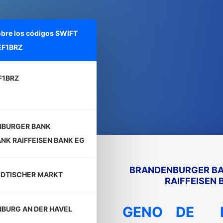
obre los códigos SWIFT
F1BRZ
F1BRZ
NBURGER BANK
NK RAIFFEISEN BANK EG
BRANDENBURGER BA
DTISCHER MARKT
RAIFFEISEN 
GENO
DE
BURG AN DER HAVEL