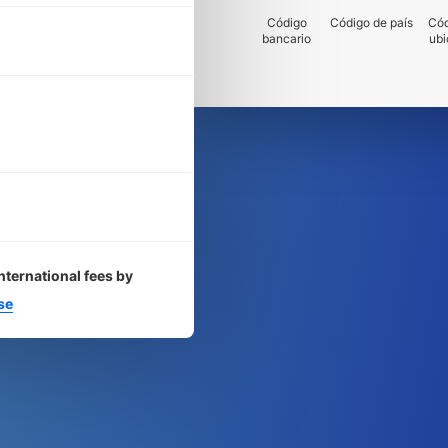
Código
Código de país
Cód
bancario
ubi
nternational fees by
se