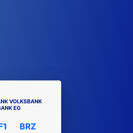
NK VOLKSBANK
BANK EG
F1
BRZ