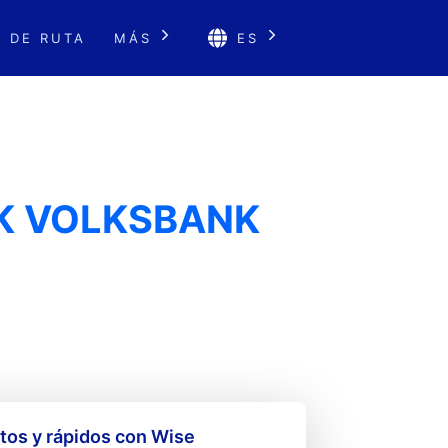
 DE RUTA
MÁS
ES
K VOLKSBANK
os y rápidos con Wise