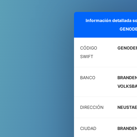
Información detallada s
GENODE
CÓDIGO
GENODE
SWIFT
BANCO
BRANDE
VOLKSBA
DIRECCIÓN
NEUSTAE
CIUDAD
BRANDEN