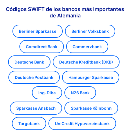
Códigos SWIFT de los bancos más importantes
de Alemania
Berliner Sparkasse
Berliner Volksbank
Comdirect Bank
Commerzbank
Deutsche Bank
Deutsche Kreditbank (DKB)
Deutsche Postbank
Hamburger Sparkasse
Ing-Diba
N26 Bank
Sparkasse Ansbach
Sparkasse Kölnbonn
Targobank
UniCredit Hypovereinsbank