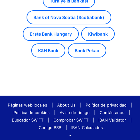
Turkiye Is Bankasi
Bank of Nova Scotia (Scotiabank)
Erste Bank Hungary
Kiwibank
K&H Bank
Bank Pekao
Páginas web locales
|
About Us
|
Política de privacidad
|
Política de cookies
|
Aviso de riesgo
|
Contáctanos
|
Buscador SWIFT
|
Comprobar SWIFT
|
IBAN Validator
|
Codigo BSB
|
IBAN Calculadora
•