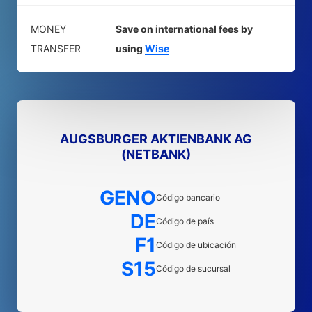
MONEY
Save on international fees by
TRANSFER
using
Wise
AUGSBURGER AKTIENBANK AG
(NETBANK)
GENO
Código bancario
DE
Código de país
F1
Código de ubicación
S15
Código de sucursal