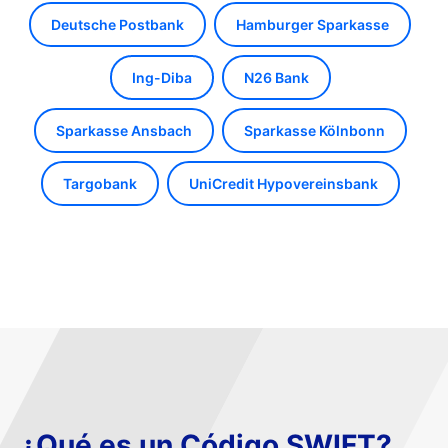
Deutsche Postbank
Hamburger Sparkasse
Ing-Diba
N26 Bank
Sparkasse Ansbach
Sparkasse Kölnbonn
Targobank
UniCredit Hypovereinsbank
¿Qué es un Código SWIFT?