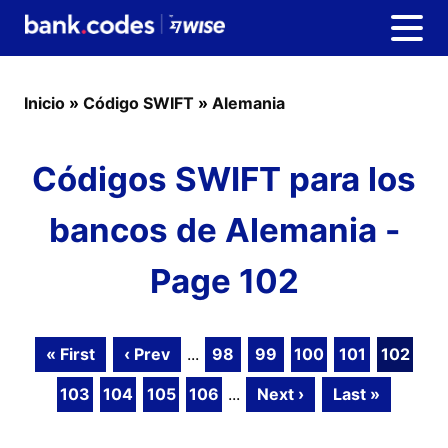
Inicio
»
Código SWIFT
»
Alemania
Códigos SWIFT para los
bancos de Alemania -
Page 102
« First
‹ Prev
...
98
99
100
101
102
103
104
105
106
...
Next ›
Last »