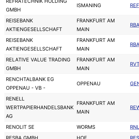
REFRATECHNIK HOLDING
ISMANING
REF
GMBH
REISEBANK
FRANKFURT AM
RB
AKTIENGESELLSCHAFT
MAIN
REISEBANK
FRANKFURT AM
RB
AKTIENGESELLSCHAFT
MAIN
RELATIVE VALUE TRADING
FRANKFURT AM
RV
GMBH
MAIN
RENCHTALBANK EG
OPPENAU
GE
OPPENAU - VB -
RENELL
FRANKFURT AM
WERTPAPIERHANDELSBANK
RE
MAIN
AG
RENOLIT SE
WORMS
RN
RESBA GMBH
HOF
RE