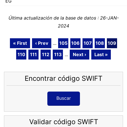
EG
Última actualización de la base de datos : 26-JAN-
2024
« First
‹ Prev
...
105
106
107
108
109
110
111
112
113
...
Next ›
Last »
Encontrar código SWIFT
Buscar
Validar código SWIFT