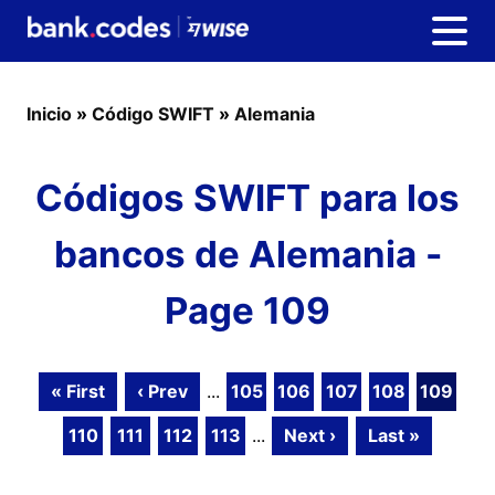
Inicio
»
Código SWIFT
»
Alemania
Códigos SWIFT para los
bancos de Alemania -
Page 109
« First
‹ Prev
...
105
106
107
108
109
110
111
112
113
...
Next ›
Last »