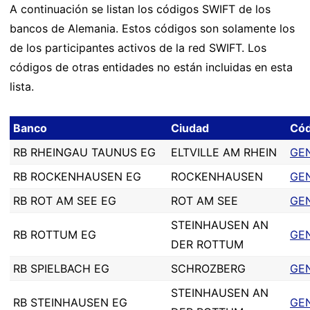
A continuación se listan los códigos SWIFT de los
bancos de Alemania. Estos códigos son solamente los
de los participantes activos de la red SWIFT. Los
códigos de otras entidades no están incluidas en esta
lista.
Banco
Ciudad
Cód
RB RHEINGAU TAUNUS EG
ELTVILLE AM RHEIN
GE
RB ROCKENHAUSEN EG
ROCKENHAUSEN
GE
RB ROT AM SEE EG
ROT AM SEE
GE
STEINHAUSEN AN
RB ROTTUM EG
GE
DER ROTTUM
RB SPIELBACH EG
SCHROZBERG
GE
STEINHAUSEN AN
RB STEINHAUSEN EG
GE