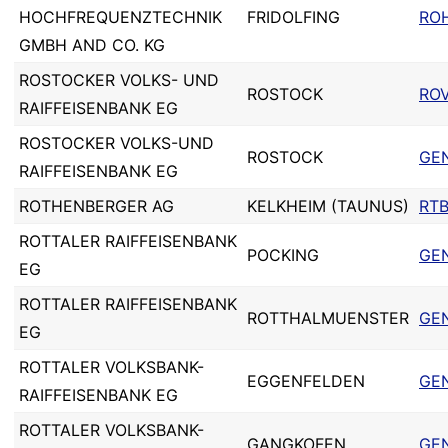
HOCHFREQUENZTECHNIK
FRIDOLFING
RO
GMBH AND CO. KG
ROSTOCKER VOLKS- UND
ROSTOCK
RO
RAIFFEISENBANK EG
ROSTOCKER VOLKS-UND
ROSTOCK
GE
RAIFFEISENBANK EG
ROTHENBERGER AG
KELKHEIM (TAUNUS)
RT
ROTTALER RAIFFEISENBANK
POCKING
GE
EG
ROTTALER RAIFFEISENBANK
ROTTHALMUENSTER
GE
EG
ROTTALER VOLKSBANK-
EGGENFELDEN
GE
RAIFFEISENBANK EG
ROTTALER VOLKSBANK-
GANGKOFEN
GE