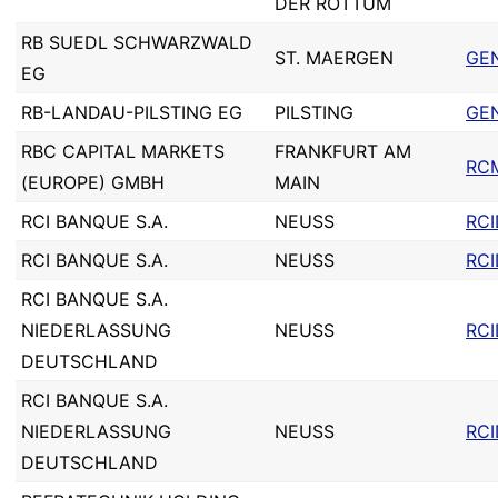
DER ROTTUM
RB SUEDL SCHWARZWALD
ST. MAERGEN
GE
EG
RB-LANDAU-PILSTING EG
PILSTING
GE
RBC CAPITAL MARKETS
FRANKFURT AM
RC
(EUROPE) GMBH
MAIN
RCI BANQUE S.A.
NEUSS
RCI
RCI BANQUE S.A.
NEUSS
RC
RCI BANQUE S.A.
NIEDERLASSUNG
NEUSS
RC
DEUTSCHLAND
RCI BANQUE S.A.
NIEDERLASSUNG
NEUSS
RC
DEUTSCHLAND