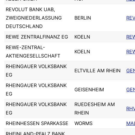
REVOLUT BANK UAB,
ZWEIGNIEDERLASSUNG
BERLIN
RE
DEUTSCHLAND
REWE ZENTRALFINANZ EG
KOELN
RE
REWE-ZENTRAL-
KOELN
RE
AKTIENGESELLSCHAFT
RHEINGAUER VOLKSBANK
ELTVILLE AM RHEIN
GE
EG
RHEINGAUER VOLKSBANK
GEISENHEIM
GE
EG
RHEINGAUER VOLKSBANK
RUEDESHEIM AM
RH
EG
RHEIN
RHEINHESSEN SPARKASSE
WORMS
MA
RHEINLAND-PFALZ BANK