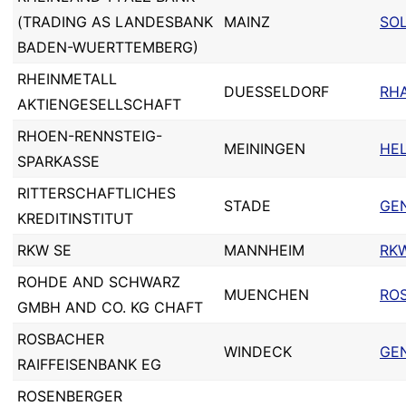
(TRADING AS LANDESBANK
MAINZ
SO
BADEN-WUERTTEMBERG)
RHEINMETALL
DUESSELDORF
RH
AKTIENGESELLSCHAFT
RHOEN-RENNSTEIG-
MEININGEN
HE
SPARKASSE
RITTERSCHAFTLICHES
STADE
GE
KREDITINSTITUT
RKW SE
MANNHEIM
RK
ROHDE AND SCHWARZ
MUENCHEN
RO
GMBH AND CO. KG CHAFT
ROSBACHER
WINDECK
GE
RAIFFEISENBANK EG
ROSENBERGER