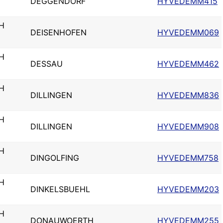
DEGGENDORF
HYVEDEMM415
H
DEISENHOFEN
HYVEDEMM069
H
DESSAU
HYVEDEMM462
H
DILLINGEN
HYVEDEMM836
H
DILLINGEN
HYVEDEMM908
H
DINGOLFING
HYVEDEMM758
H
DINKELSBUEHL
HYVEDEMM203
H
DONAUWOERTH
HYVEDEMM255