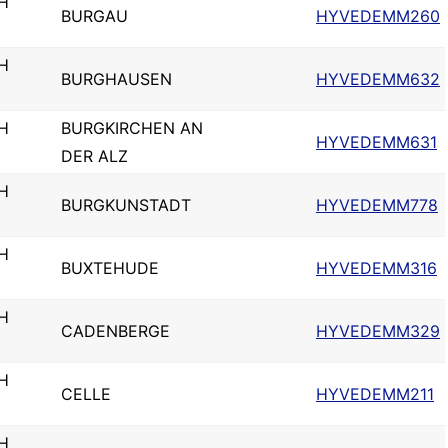
H
BURGAU
HYVEDEMM260
H
BURGHAUSEN
HYVEDEMM632
H
BURGKIRCHEN AN
HYVEDEMM631
DER ALZ
H
BURGKUNSTADT
HYVEDEMM778
H
BUXTEHUDE
HYVEDEMM316
H
CADENBERGE
HYVEDEMM329
H
CELLE
HYVEDEMM211
H