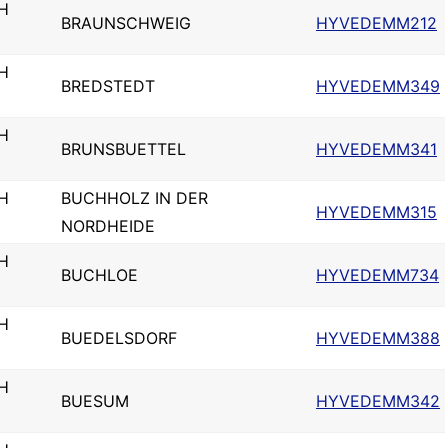
H
BRAUNSCHWEIG
HYVEDEMM212
H
BREDSTEDT
HYVEDEMM349
H
BRUNSBUETTEL
HYVEDEMM341
H
BUCHHOLZ IN DER
HYVEDEMM315
NORDHEIDE
H
BUCHLOE
HYVEDEMM734
H
BUEDELSDORF
HYVEDEMM388
H
BUESUM
HYVEDEMM342