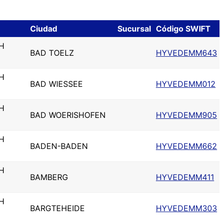
Ciudad
Sucursal
Código SWIFT
H
BAD TOELZ
HYVEDEMM643
H
BAD WIESSEE
HYVEDEMM012
H
BAD WOERISHOFEN
HYVEDEMM905
H
BADEN-BADEN
HYVEDEMM662
H
BAMBERG
HYVEDEMM411
H
BARGTEHEIDE
HYVEDEMM303