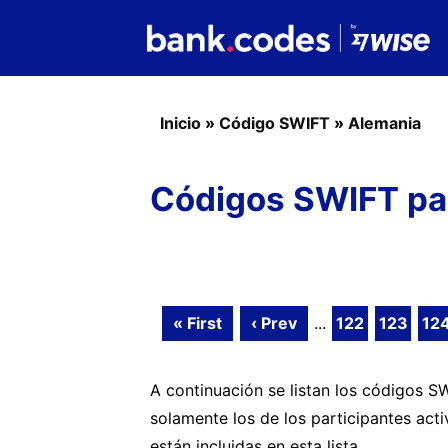
Inicio
»
Código SWIFT
»
Alemania
Códigos SWIFT par
« First
‹ Prev
...
122
123
12
A continuación se listan los códigos 
solamente los de los participantes act
están incluidas en esta lista.