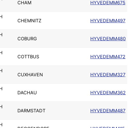
CHAM
HYVEDEMM675
H
CHEMNITZ
HYVEDEMM497
H
COBURG
HYVEDEMM480
H
COTTBUS
HYVEDEMM472
H
CUXHAVEN
HYVEDEMM327
H
DACHAU
HYVEDEMM362
H
DARMSTADT
HYVEDEMM487
H