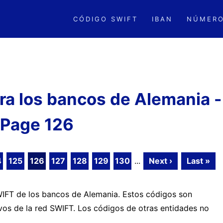
CÓDIGO SWIFT
IBAN
NÚMERO
a los bancos de Alemania -
Page 126
4
125
126
127
128
129
130
...
Next ›
Last »
SWIFT de los bancos de Alemania. Estos códigos son
ivos de la red SWIFT. Los códigos de otras entidades no