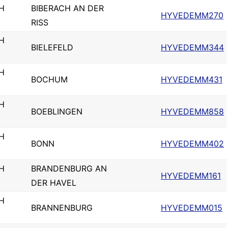
H
BIBERACH AN DER
HYVEDEMM270
RISS
H
BIELEFELD
HYVEDEMM344
H
BOCHUM
HYVEDEMM431
H
BOEBLINGEN
HYVEDEMM858
H
BONN
HYVEDEMM402
H
BRANDENBURG AN
HYVEDEMM161
DER HAVEL
H
BRANNENBURG
HYVEDEMM015