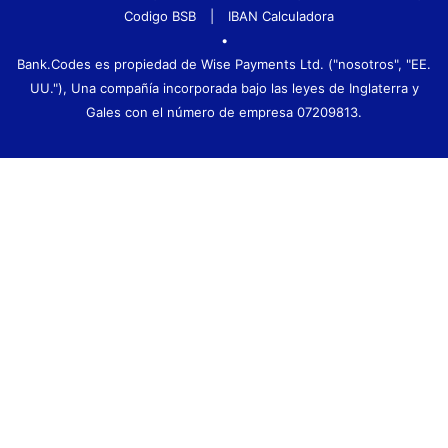
Codigo BSB
|
IBAN Calculadora
•
Bank.Codes es propiedad de Wise Payments Ltd. ("nosotros", "EE.
UU."), Una compañía incorporada bajo las leyes de Inglaterra y
Gales con el número de empresa 07209813.