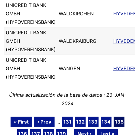
UNICREDIT BANK
GMBH
WALDKIRCHEN
HYVEDE
(HYPOVEREINSBANK)
UNICREDIT BANK
GMBH
WALDKRAIBURG
HYVEDE
(HYPOVEREINSBANK)
UNICREDIT BANK
GMBH
WANGEN
HYVEDE
(HYPOVEREINSBANK)
Última actualización de la base de datos : 26-JAN-
2024
« First
‹ Prev
...
131
132
133
134
135
136
137
138
139
...
Next ›
Last »