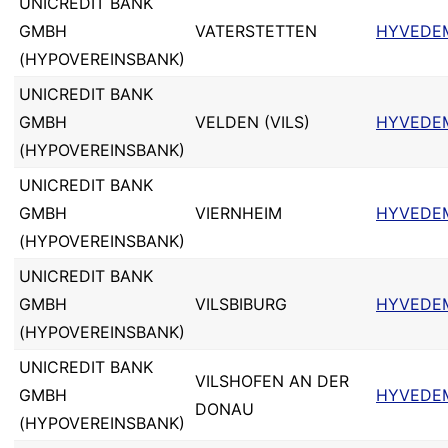
UNICREDIT BANK
GMBH
VATERSTETTEN
HYVEDE
(HYPOVEREINSBANK)
UNICREDIT BANK
GMBH
VELDEN (VILS)
HYVEDE
(HYPOVEREINSBANK)
UNICREDIT BANK
GMBH
VIERNHEIM
HYVEDE
(HYPOVEREINSBANK)
UNICREDIT BANK
GMBH
VILSBIBURG
HYVEDE
(HYPOVEREINSBANK)
UNICREDIT BANK
VILSHOFEN AN DER
GMBH
HYVEDE
DONAU
(HYPOVEREINSBANK)