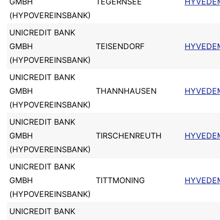
GMBH
TEGERNSEE
HYVEDE
(HYPOVEREINSBANK)
UNICREDIT BANK
GMBH
TEISENDORF
HYVEDE
(HYPOVEREINSBANK)
UNICREDIT BANK
GMBH
THANNHAUSEN
HYVEDE
(HYPOVEREINSBANK)
UNICREDIT BANK
GMBH
TIRSCHENREUTH
HYVEDE
(HYPOVEREINSBANK)
UNICREDIT BANK
GMBH
TITTMONING
HYVEDE
(HYPOVEREINSBANK)
UNICREDIT BANK