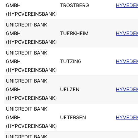
GMBH
TROSTBERG
HYVEDE
(HYPOVEREINSBANK)
UNICREDIT BANK
GMBH
TUERKHEIM
HYVEDE
(HYPOVEREINSBANK)
UNICREDIT BANK
GMBH
TUTZING
HYVEDE
(HYPOVEREINSBANK)
UNICREDIT BANK
GMBH
UELZEN
HYVEDE
(HYPOVEREINSBANK)
UNICREDIT BANK
GMBH
UETERSEN
HYVEDE
(HYPOVEREINSBANK)
UNICREDIT BANK