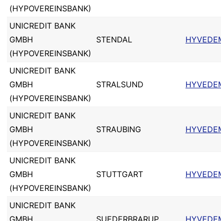
(HYPOVEREINSBANK)
UNICREDIT BANK
GMBH
STENDAL
HYVEDE
(HYPOVEREINSBANK)
UNICREDIT BANK
GMBH
STRALSUND
HYVEDE
(HYPOVEREINSBANK)
UNICREDIT BANK
GMBH
STRAUBING
HYVEDE
(HYPOVEREINSBANK)
UNICREDIT BANK
GMBH
STUTTGART
HYVEDE
(HYPOVEREINSBANK)
UNICREDIT BANK
GMBH
SUEDERBRARUP
HYVEDE