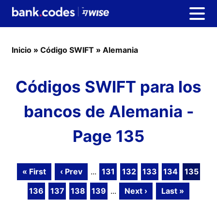
Inicio
»
Código SWIFT
»
Alemania
Códigos SWIFT para los
bancos de Alemania -
Page 135
« First
‹ Prev
...
131
132
133
134
135
136
137
138
139
...
Next ›
Last »