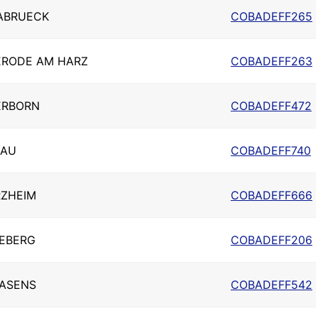
ABRUECK
COBADEFF265
ERODE AM HARZ
COBADEFF263
ERBORN
COBADEFF472
SAU
COBADEFF740
RZHEIM
COBADEFF666
EBERG
COBADEFF206
MASENS
COBADEFF542