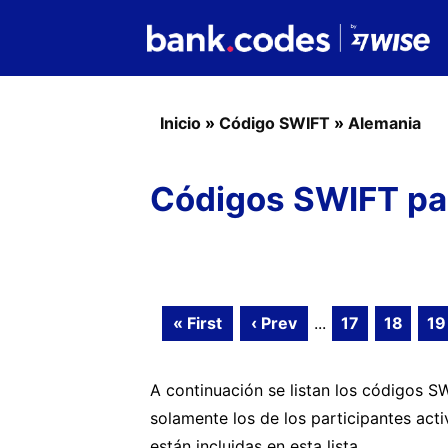
Inicio
»
Código SWIFT
»
Alemania
Códigos SWIFT par
« First
‹ Prev
...
17
18
19
A continuación se listan los códigos 
solamente los de los participantes act
están incluidas en esta lista.