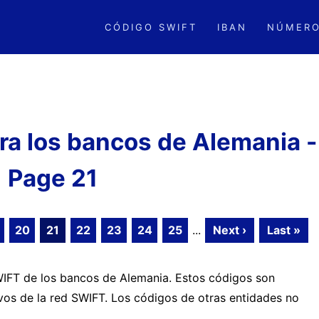
CÓDIGO SWIFT
IBAN
NÚMERO
a los bancos de Alemania -
Page 21
20
21
22
23
24
25
...
Next ›
Last »
SWIFT de los bancos de Alemania. Estos códigos son
ivos de la red SWIFT. Los códigos de otras entidades no