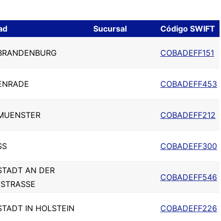
ad
Sucursal
Código SWIFT
BRANDENBURG
COBADEFF151
ENRADE
COBADEFF453
MUENSTER
COBADEFF212
SS
COBADEFF300
STADT AN DER
COBADEFF546
NSTRASSE
TADT IN HOLSTEIN
COBADEFF226