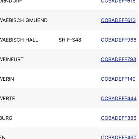
ORNDORF
COBADEFF616
WAEBISCH GMUEND
COBADEFF613
WAEBISCH HALL
SH F-S48
COBADEFF966
WEINFURT
COBADEFF793
WERIN
COBADEFF140
WERTE
COBADEFF444
BURG
COBADEFF386
EN
COBADEFF460