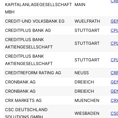
CR
KAPITALANLAGEGESELLSCHAFT
MAIN
MBH
CREDIT-UND VOLKSBANK EG
WUELFRATH
GE
CREDITPLUS BANK AG
STUTTGART
CP
CREDITPLUS BANK
STUTTGART
CP
AKTIENGESELLSCHAFT
CREDITPLUS BANK
STUTTGART
CP
AKTIENGESELLSCHAFT
CREDITREFORM RATING AG
NEUSS
CR
CRONBANK AG
DREIEICH
GE
CRONBANK AG
DREIEICH
GE
CRX MARKETS AG
MUENCHEN
CR
CSC DEUTSCHLAND
WIESBADEN
CS
SOLUTIONS GMBH