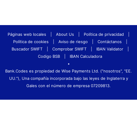
Páginas web locales
|
About Us
|
Política de privacidad
|
Política de cookies
|
Aviso de riesgo
|
Contáctanos
|
Buscador SWIFT
|
Comprobar SWIFT
|
IBAN Validator
|
Codigo BSB
|
IBAN Calculadora
•
Bank.Codes es propiedad de Wise Payments Ltd. ("nosotros", "EE.
UU."), Una compañía incorporada bajo las leyes de Inglaterra y
Gales con el número de empresa 07209813.