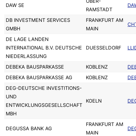
OBER-
DAW SE
DA
RAMSTADT
DB INVESTMENT SERVICES
FRANKFURT AM
CH
GMBH
MAIN
DE LAGE LANDEN
INTERNATIONAL B.V. DEUTSCHE
DUESSELDORF
LL
NIEDERLASSUNG
DEBEKA BAUSPARKASSE
KOBLENZ
DE
DEBEKA BAUSPARKASSE AG
KOBLENZ
DE
DEG-DEUTSCHE INVESTITIONS-
UND
KOELN
DE
ENTWICKLUNGSGESELLSCHAFT
MBH
FRANKFURT AM
DEGUSSA BANK AG
DE
MAIN