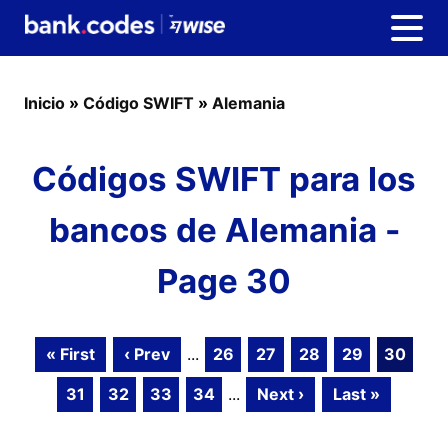
Inicio
»
Código SWIFT
»
Alemania
Códigos SWIFT para los
bancos de Alemania -
Page 30
« First
‹ Prev
...
26
27
28
29
30
31
32
33
34
...
Next ›
Last »