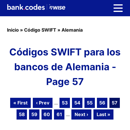
Inicio
»
Código SWIFT
»
Alemania
Códigos SWIFT para los
bancos de Alemania -
Page 57
« First
‹ Prev
...
53
54
55
56
57
58
59
60
61
...
Next ›
Last »