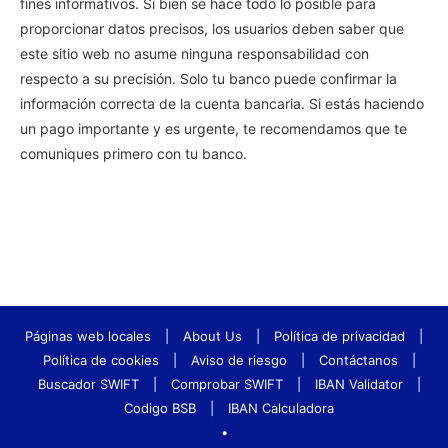
fines informativos. Si bien se hace todo lo posible para
proporcionar datos precisos, los usuarios deben saber que
este sitio web no asume ninguna responsabilidad con
respecto a su precisión. Solo tu banco puede confirmar la
información correcta de la cuenta bancaria. Si estás haciendo
un pago importante y es urgente, te recomendamos que te
comuniques primero con tu banco.
Páginas web locales
|
About Us
|
Política de privacidad
|
Política de cookies
|
Aviso de riesgo
|
Contáctanos
|
Buscador SWIFT
|
Comprobar SWIFT
|
IBAN Validator
|
Codigo BSB
|
IBAN Calculadora
•