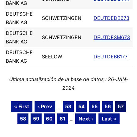
BANK AG
DEUTSCHE
SCHWETZINGEN
DEUTDEDB673
BANK AG
DEUTSCHE
SCHWETZINGEN
DEUTDESM673
BANK AG
DEUTSCHE
SEELOW
DEUTDEBB177
BANK AG
Última actualización de la base de datos : 26-JAN-
2024
« First
‹ Prev
...
53
54
55
56
57
58
59
60
61
...
Next ›
Last »