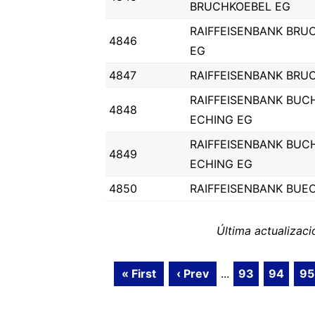
BRUCHKOEBEL EG
RAIFFEISENBANK BRU
4846
EG
4847
RAIFFEISENBANK BRU
RAIFFEISENBANK BUC
4848
ECHING EG
RAIFFEISENBANK BUC
4849
ECHING EG
4850
RAIFFEISENBANK BUE
Última actualizac
« First
‹ Prev
...
93
94
95