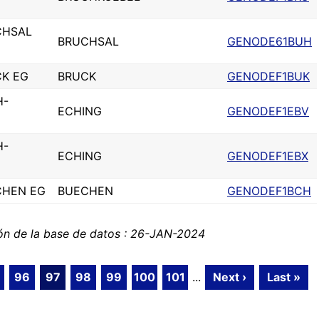
CHSAL
BRUCHSAL
GENODE61BUH
CK EG
BRUCK
GENODEF1BUK
H-
ECHING
GENODEF1EBV
H-
ECHING
GENODEF1EBX
CHEN EG
BUECHEN
GENODEF1BCH
ión de la base de datos : 26-JAN-2024
96
97
98
99
100
101
...
Next ›
Last »