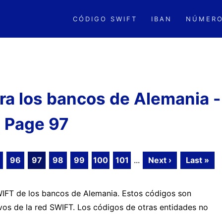
CÓDIGO SWIFT
IBAN
NÚMERO
a los bancos de Alemania -
Page 97
96
97
98
99
100
101
...
Next ›
Last »
SWIFT de los bancos de Alemania. Estos códigos son
ivos de la red SWIFT. Los códigos de otras entidades no