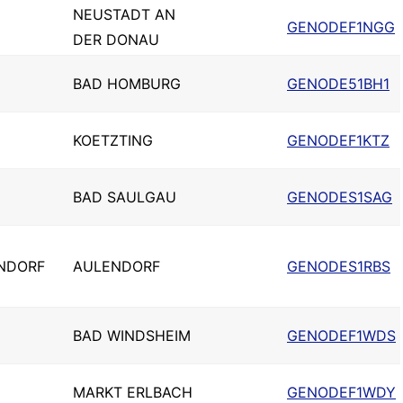
NEUSTADT AN
GENODEF1NGG
DER DONAU
BAD HOMBURG
GENODE51BH1
KOETZTING
GENODEF1KTZ
BAD SAULGAU
GENODES1SAG
NDORF
AULENDORF
GENODES1RBS
BAD WINDSHEIM
GENODEF1WDS
MARKT ERLBACH
GENODEF1WDY