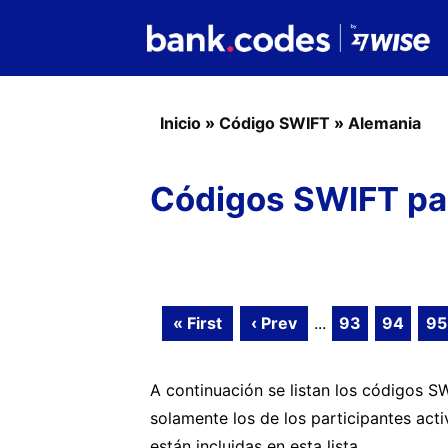
Inicio
»
Código SWIFT
»
Alemania
Códigos SWIFT par
« First
‹ Prev
...
93
94
95
A continuación se listan los códigos 
solamente los de los participantes act
están incluidas en esta lista.