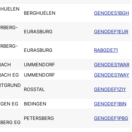
GHUELEN
BERGHUELEN
GENODES1BGH
ERBERG-
EURASBURG
GENODEF1EUR
ERBERG-
EURASBURG
RABGDE71
RACH
UMMENDORF
GENODES1WAR
RACH EG
UMMENDORF
GENODES1WAY
ERTGRUND
ROSSTAL
GENODEF1ZIY
NGEN EG
BIDINGEN
GENODEF1BIN
PETERSBERG
GENODEF1PBG
SBERG EG