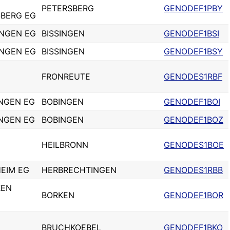
PETERSBERG
GENODEF1PBY
SBERG EG
INGEN EG
BISSINGEN
GENODEF1BSI
INGEN EG
BISSINGEN
GENODEF1BSY
FRONREUTE
GENODES1RBF
INGEN EG
BOBINGEN
GENODEF1BOI
INGEN EG
BOBINGEN
GENODEF1BOZ
HEILBRONN
GENODES1BOE
HEIM EG
HERBRECHTINGEN
GENODES1RBB
KEN
BORKEN
GENODEF1BOR
BRUCHKOEBEL
GENODEF1BKO