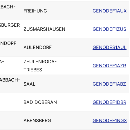
RBACH-
FREIHUNG
GENODEF1AUX
SBURGER
ZUSMARSHAUSEN
GENODEF1ZUS
ENDORF
AULENDORF
GENODES1AUL
A-
ZEULENRODA-
GENODEF1AZR
TRIEBES
 ABBACH-
SAAL
GENODEF1ABZ
BAD DOBERAN
GENODEF1DBR
ABENSBERG
GENODEF1NGX