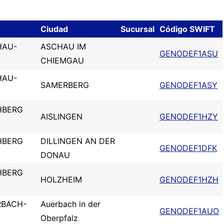
Ciudad
Sucursal
Código SWIFT
HAU-
ASCHAU IM
GENODEF1ASU
CHIEMGAU
HAU-
SAMERBERG
GENODEF1ASY
HBERG
AISLINGEN
GENODEF1HZY
HBERG
DILLINGEN AN DER
GENODEF1DFK
DONAU
HBERG
HOLZHEIM
GENODEF1HZH
RBACH-
Auerbach in der
GENODEF1AUO
Oberpfalz