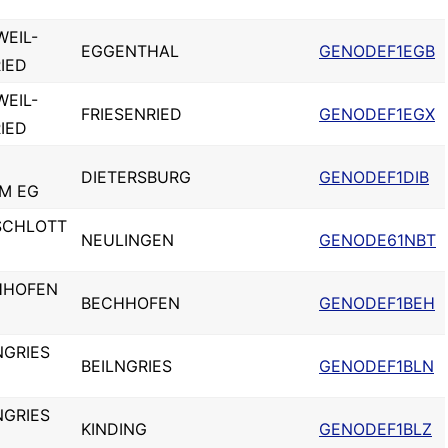
WEIL-
EGGENTHAL
GENODEF1EGB
IED
WEIL-
FRIESENRIED
GENODEF1EGX
IED
DIETERSBURG
GENODEF1DIB
M EG
SCHLOTT
NEULINGEN
GENODE61NBT
HHOFEN
BECHHOFEN
GENODEF1BEH
NGRIES
BEILNGRIES
GENODEF1BLN
NGRIES
KINDING
GENODEF1BLZ