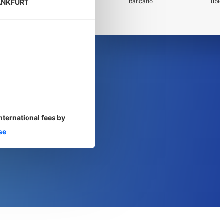
bancario
ubi
ANKFURT
nternational fees by
se