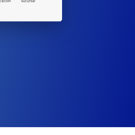
cación
sucursal