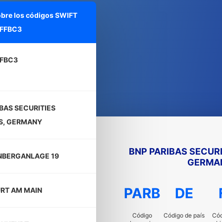
obre los códigos SWIFT
FFBC3
FBC3
BAS SECURITIES
S, GERMANY
BNP PARIBAS SECURI
NBERGANLAGE 19
GERMA
PARB
DE
RT AM MAIN
Código
Código de país
Cód