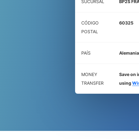
SUCURSAL
BP2S FR
CÓDIGO
60325
POSTAL
PAÍS
Alemania
MONEY
Save on i
TRANSFER
using
Wi