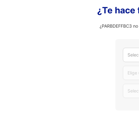
¿Te hace 
¿PARBDEFFBC3 no es
Selec
Elige
Selec