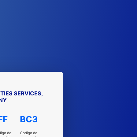
TIES SERVICES,
NY
FF
BC3
igo de
Código de